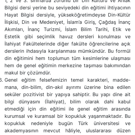
1, 2 ve 3. sınıflarda zorunlu bir Din Kültürü ve Ahlak
Bilgisi dersi yerine bu seviyedeki din eğitimi ihtiyacının
Hayat Bilgisi dersiyle, yükseköğretimdeyse Din-Kültür
İlişkisi, Din ve Medeniyet, İslam’a Giriş, Çağdaş İnanç
Akımları, İnanç Turizmi, İslam Bilim Tarihi, Etik ve
Estetik gibi seçimlik havuz dersleri konulması ve
İlahiyat Fakültelerinde diğer fakülte öğrencilerine açık
derslerin ihdasıyla karşılanması mümkündür. Bu formül
din eğitimini hem toplumun tüm kesimlerine ulaşması
hem de genel eğitimin merkezine taşıması bakımından
makul bir çözümdür.
Genel eğitim felsefemizin temel karakteri, madde-
mana, din-bilim, din-akıl ayırımı üzerine bina edilen
seküler pozitivist bir yapıya sahiptir. Bu yapı dine ait
bilgi dünyasını (İlahiyat), bilim olarak dahi kabul
etmediği için din eğitimi ile genel eğitim arasında
kurumsal ve kuramsal bir kopukluk yaşanmaktadır. Bu
kopukluk nedeniyle bugün Türk üniversitesi ve
akademyasının mevcut hâliyle, uluslararası düzen