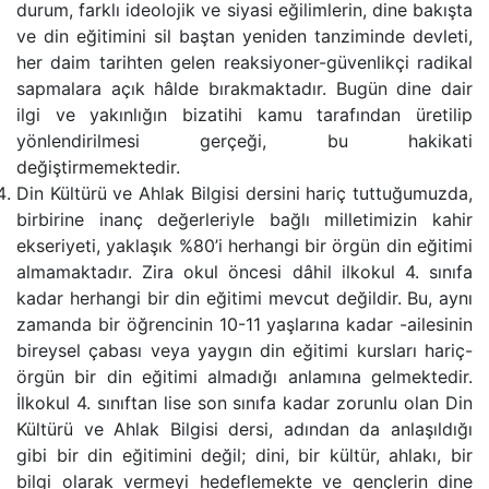
durum, farklı ideolojik ve siyasi eğilimlerin, dine bakışta
ve din eğitimini sil baştan yeniden tanziminde devleti,
her daim tarihten gelen reaksiyoner-güvenlikçi radikal
sapmalara açık hâlde bırakmaktadır. Bugün dine dair
ilgi ve yakınlığın bizatihi kamu tarafından üretilip
yönlendirilmesi gerçeği, bu hakikati
değiştirmemektedir.
Din Kültürü ve Ahlak Bilgisi dersini hariç tuttuğumuzda,
birbirine inanç değerleriyle bağlı milletimizin kahir
ekseriyeti, yaklaşık %80’i herhangi bir örgün din eğitimi
almamaktadır. Zira okul öncesi dâhil ilkokul 4. sınıfa
kadar herhangi bir din eğitimi mevcut değildir. Bu, aynı
zamanda bir öğrencinin 10-11 yaşlarına kadar -ailesinin
bireysel çabası veya yaygın din eğitimi kursları hariç-
örgün bir din eğitimi almadığı anlamına gelmektedir.
İlkokul 4. sınıftan lise son sınıfa kadar zorunlu olan Din
Kültürü ve Ahlak Bilgisi dersi, adından da anlaşıldığı
gibi bir din eğitimini değil; dini, bir kültür, ahlakı, bir
bilgi olarak vermeyi hedeflemekte ve gençlerin dine