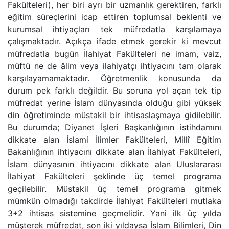
Fakülteleri), her biri ayrı bir uzmanlık gerektiren, farklı
eğitim süreçlerini icap ettiren toplumsal beklenti ve
kurumsal ihtiyaçları tek müfredatla karşılamaya
çalışmaktadır. Açıkça ifade etmek gerekir ki mevcut
müfredatla bugün İlahiyat Fakülteleri ne imam, vaiz,
müftü ne de âlim veya ilahiyatçı ihtiyacını tam olarak
karşılayamamaktadır. Öğretmenlik konusunda da
durum pek farklı değildir. Bu soruna yol açan tek tip
müfredat yerine İslam dünyasında olduğu gibi yüksek
din öğretiminde müstakil bir ihtisaslaşmaya gidilebilir.
Bu durumda; Diyanet İşleri Başkanlığının istihdamını
dikkate alan İslami İlimler Fakülteleri, Millî Eğitim
Bakanlığının ihtiyacını dikkate alan İlahiyat Fakülteleri,
İslam dünyasının ihtiyacını dikkate alan Uluslararası
İlahiyat Fakülteleri şeklinde üç temel programa
geçilebilir. Müstakil üç temel programa gitmek
mümkün olmadığı takdirde İlahiyat Fakülteleri mutlaka
3+2 ihtisas sistemine geçmelidir. Yani ilk üç yılda
müşterek müfredat, son iki yıldaysa İslam Bilimleri, Din