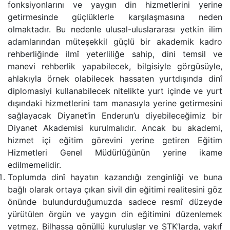
fonksiyonlarını ve yaygın din hizmetlerini yerine
getirmesinde güçlüklerle karşılaşmasına neden
olmaktadır. Bu nedenle ulusal-uluslararası yetkin ilim
adamlarından müteşekkil güçlü bir akademik kadro
rehberliğinde ilmî yeterliliğe sahip, dini temsil ve
manevi rehberlik yapabilecek, bilgisiyle görgüsüyle,
ahlakıyla örnek olabilecek hassaten yurtdışında dinî
diplomasiyi kullanabilecek nitelikte yurt içinde ve yurt
dışındaki hizmetlerini tam manasıyla yerine getirmesini
sağlayacak Diyanet’in Enderun’u diyebileceğimiz bir
Diyanet Akademisi kurulmalıdır. Ancak bu akademi,
hizmet içi eğitim görevini yerine getiren Eğitim
Hizmetleri Genel Müdürlüğünün yerine ikame
edilmemelidir.
Toplumda dinî hayatın kazandığı zenginliği ve buna
bağlı olarak ortaya çıkan sivil din eğitimi realitesini göz
önünde bulundurduğumuzda sadece resmî düzeyde
yürütülen örgün ve yaygın din eğitimini düzenlemek
yetmez. Bilhassa gönüllü kuruluşlar ve STK’larda, vakıf