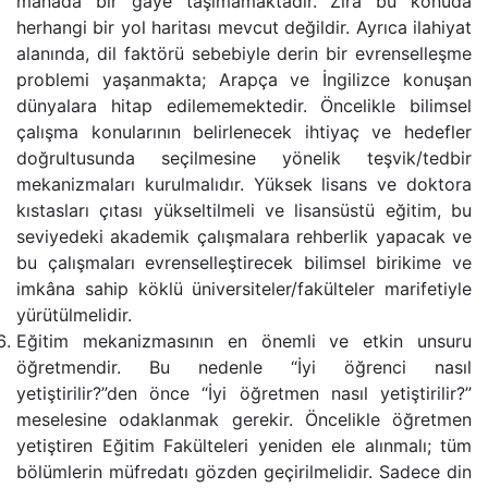
manada bir gaye taşımamaktadır. Zira bu konuda
herhangi bir yol haritası mevcut değildir. Ayrıca ilahiyat
alanında, dil faktörü sebebiyle derin bir evrenselleşme
problemi yaşanmakta; Arapça ve İngilizce konuşan
dünyalara hitap edilememektedir. Öncelikle bilimsel
çalışma konularının belirlenecek ihtiyaç ve hedefler
doğrultusunda seçilmesine yönelik teşvik/tedbir
mekanizmaları kurulmalıdır. Yüksek lisans ve doktora
kıstasları çıtası yükseltilmeli ve lisansüstü eğitim, bu
seviyedeki akademik çalışmalara rehberlik yapacak ve
bu çalışmaları evrenselleştirecek bilimsel birikime ve
imkâna sahip köklü üniversiteler/fakülteler marifetiyle
yürütülmelidir.
Eğitim mekanizmasının en önemli ve etkin unsuru
öğretmendir. Bu nedenle “İyi öğrenci nasıl
yetiştirilir?”den önce “İyi öğretmen nasıl yetiştirilir?”
meselesine odaklanmak gerekir. Öncelikle öğretmen
yetiştiren Eğitim Fakülteleri yeniden ele alınmalı; tüm
bölümlerin müfredatı gözden geçirilmelidir. Sadece din