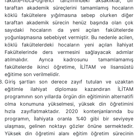
fakülte-hoca-öğrenci tanzimindeki aksaklıklar, bir
taraftan akademik süreçlerini tamamlamış hocaların
köklü fakültelere yığılmasına sebep olurken diğer
taraftan akademik sürecin henüz başında olan çok
sayıdaki hocaların da yeni açılan fakültelerde
yoğunlaşmasına sebebiyet vermiştir. Bu nedenle acilen,
köklü fakültelerdeki hocaların yeni açılan İlahiyat
Fakültelerinde ders vermesini sağlayacak adımlar
atılmalıdır. Ayrıca kadrosunu tamamlamamış
fakültelerde ikinci öğretime, İLİTAM ve lisansüstü
eğitime son verilmelidir.
Giriş şartları son derece zayıf tutulan ve uzaktan
eğitimle ilahiyat diploması kazandıran İLİTAM
programının son yıllarda örgün din eğitiminin alternatifi
olma konumuna yükselmesi, yüksek din öğretimini
hızla zayıflatmaktadır. 2020 kontenjanlarında bu
programın, İlahiyata oranla %40 gibi bir seviyeye
ulaşması, gelinen noktayı gözler önüne sermektedir.
Yüksek din öğretimi alanı eğitim öğretim sürecinin