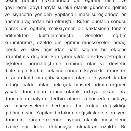
çeşitli dönüm noktalarında din eğitimi resmî ve
gayriresmî boyutlarıyla sürekli olarak gündeme gelmiş
ve siyasetin yeniden yapılandırılması süreçlerinde en
önemli araçlardan biri olmuştur. Bütün bunların sonucu
olarak din eğitimi, reaksiyoner bir yaklaşımla tanzim
edilmekten kurtulamamıştır. Genelde eğitim
kurumlarımız, özelde din eğitimi müesseseleri amaç,
içerik ve işlev açısından hâlâ sağlam bir eksene
oturabilmiş değildir. Son yirmi yılda din-devlet-toplum
ilişkilerini normalleştirme azminde olan ve devletin
dinle ilgili kadim çekincelerinden kaynaklı atmosferi
ortadan kaldırma çabası içinde olan bir siyaset iktidar
olduğu hâlde atılan pek çok müspet adıma rağmen
yasak dönemlerin ürünü olarak ortaya çıkan, ara
dönemlerin palyatif tedbiri olarak zuhur eden anlayış
ve müesseselerde herhangi bir köklü değişikliğe
gidilmemiştir. Yapılan birtakım değişikliklerse bu yeni
dönemin parametrelerine uygun olarak meselelerin
özüne dair kritik dokunuşlar olmaktan uzaktır. Bu