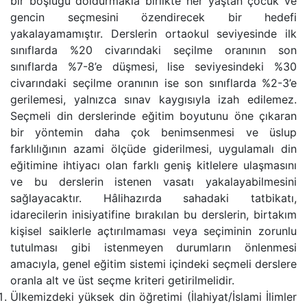
bir boşluğu doldurmakla birlikte her yaştan çocuk ve
gencin seçmesini özendirecek bir hedefi
yakalayamamıştır. Derslerin ortaokul seviyesinde ilk
sınıflarda %20 civarındaki seçilme oranının son
sınıflarda %7-8’e düşmesi, lise seviyesindeki %30
civarındaki seçilme oranının ise son sınıflarda %2-3’e
gerilemesi, yalnızca sınav kaygısıyla izah edilemez.
Seçmeli din derslerinde eğitim boyutunu öne çıkaran
bir yöntemin daha çok benimsenmesi ve üslup
farklılığının azami ölçüde giderilmesi, uygulamalı din
eğitimine ihtiyacı olan farklı geniş kitlelere ulaşmasını
ve bu derslerin istenen vasatı yakalayabilmesini
sağlayacaktır. Hâlihazırda sahadaki tatbikatı,
idarecilerin inisiyatifine bırakılan bu derslerin, birtakım
kişisel saiklerle açtırılmaması veya seçiminin zorunlu
tutulması gibi istenmeyen durumların önlenmesi
amacıyla, genel eğitim sistemi içindeki seçmeli derslere
oranla alt ve üst seçme kriteri getirilmelidir.
Ülkemizdeki yüksek din öğretimi (İlahiyat/İslami İlimler