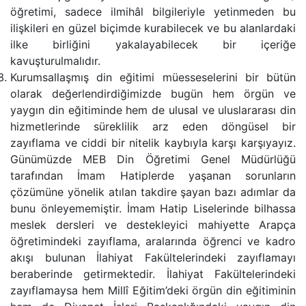
öğretimi, sadece ilmihâl bilgileriyle yetinmeden bu
ilişkileri en güzel biçimde kurabilecek ve bu alanlardaki
ilke birliğini yakalayabilecek bir içeriğe
kavuşturulmalıdır.
Kurumsallaşmış din eğitimi müesseselerini bir bütün
olarak değerlendirdiğimizde bugün hem örgün ve
yaygın din eğitiminde hem de ulusal ve uluslararası din
hizmetlerinde süreklilik arz eden döngüsel bir
zayıflama ve ciddi bir nitelik kaybıyla karşı karşıyayız.
Günümüzde MEB Din Öğretimi Genel Müdürlüğü
tarafından İmam Hatiplerde yaşanan sorunların
çözümüne yönelik atılan takdire şayan bazı adımlar da
bunu önleyememiştir. İmam Hatip Liselerinde bilhassa
meslek dersleri ve destekleyici mahiyette Arapça
öğretimindeki zayıflama, aralarında öğrenci ve kadro
akışı bulunan İlahiyat Fakültelerindeki zayıflamayı
beraberinde getirmektedir. İlahiyat Fakültelerindeki
zayıflamaysa hem Millî Eğitim’deki örgün din eğitiminin