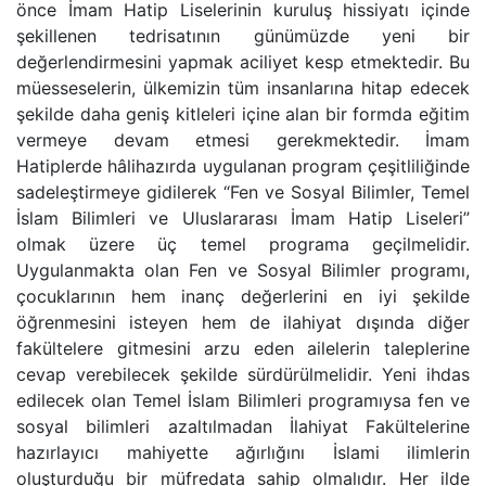
önce İmam Hatip Liselerinin kuruluş hissiyatı içinde
şekillenen tedrisatının günümüzde yeni bir
değerlendirmesini yapmak aciliyet kesp etmektedir. Bu
müesseselerin, ülkemizin tüm insanlarına hitap edecek
şekilde daha geniş kitleleri içine alan bir formda eğitim
vermeye devam etmesi gerekmektedir. İmam
Hatiplerde hâlihazırda uygulanan program çeşitliliğinde
sadeleştirmeye gidilerek “Fen ve Sosyal Bilimler, Temel
İslam Bilimleri ve Uluslararası İmam Hatip Liseleri”
olmak üzere üç temel programa geçilmelidir.
Uygulanmakta olan Fen ve Sosyal Bilimler programı,
çocuklarının hem inanç değerlerini en iyi şekilde
öğrenmesini isteyen hem de ilahiyat dışında diğer
fakültelere gitmesini arzu eden ailelerin taleplerine
cevap verebilecek şekilde sürdürülmelidir. Yeni ihdas
edilecek olan Temel İslam Bilimleri programıysa fen ve
sosyal bilimleri azaltılmadan İlahiyat Fakültelerine
hazırlayıcı mahiyette ağırlığını İslami ilimlerin
oluşturduğu bir müfredata sahip olmalıdır. Her ilde