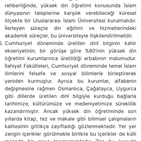
rehberliğinde, yüksek din öğretimi konusunda İslam
dünyasının taleplerine karşılık verebileceği küresel
ölçekte bir Uluslararası İslam Üniversitesi kurulmalıdır.
İlerleyen süreçte din eğitimi ve hizmetlerindeki
akademik süreçler, bu üniversiteyle ilişkilendirilmelidir.
Cumhuriyet döneminde üretilen dinî bilginin kahir
ekseriyetinin, bir görüşe göre %80’inin yüksek din
öğretimi kurumlarınca üretildiği erbabının malumudur.
İlahiyat Fakülteleri, Cumhuriyet döneminde temel İslam
ilimlerini felsefe ve sosyal bilimlerle birleştirerek
yeniden kurmuştur. Ayrıca bu kurumlar, alfabenin
değişmesine rağmen Osmanlıca, Çağatayca, Uygurca
gibi dillerde üretilen dinî bilgiyle kurduğu bağlarla
tarihimize, kültürümüze ve medeniyetimize süreklilik
kazandırmıştır. Ancak yüksek din öğretiminde son
yıllarda kitap, tez ve makale gibi bilimsel çalışmaların
kalitesinin gittikçe zayıfladığı gözlenmektedir. Yer yer
zengin içerikler görülmekle birlikte bu içerikler de külli