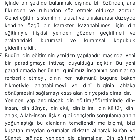
içinde bir şekilde bulunmak dışında bir özünden, ana
fikrinden ve ruhundan söz etmek oldukça zordur.
Genel eğitim sisteminin, ulusal ve uluslararası düzeyde
kendine özgü bir karakter kazanabilmesi için din
eğitimiyle ilişkisi yeniden gözden geçirilmeli ve
aralarındaki kurumsal ve kuramsal kopukluk
giderilmelidir.
Bugün, din eğitiminin yeniden yapılandırılmasında, yeni
bir paradigmaya ihtiyaç duyulduğu açıktır. Bu yeni
paradigmada her ünite; günümüz insanının sorunlarına
rehberlik etmeyi, dinin her hükmünü bugüne bakan
hikmetiyle anlatabilmeyi ve dinî bilginin ahlaka
dönüşmesini sağlamayı esas alan bir yapıda olmalıdır.
Yeniden yapılandırılacak din eğitimi/öğretiminde din-
insan, din-dünya, din-akıl, din-bilim, din-kültür, din-
ahlak, Allah-insan ilişkisi gibi gençlerin sorgulamalarının
yoğunlaştığı bu alanların temellendirilme biçimi, bizi
kuşatan meydan okumalar dikkate alınarak Kur’an ve
Sünnet ışığında yeniden ele alınmalıdır. Din eğitimi/