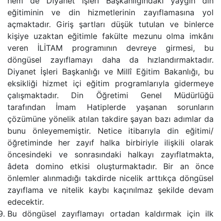
hem de Diyanet İşleri Başkanlığındaki yaygın din
eğitiminin ve din hizmetlerinin zayıflamasına yol
açmaktadır. Giriş şartları düşük tutulan ve binlerce
kişiye uzaktan eğitimle fakülte mezunu olma imkânı
veren İLİTAM programının devreye girmesi, bu
döngüsel zayıflamayı daha da hızlandırmaktadır.
Diyanet İşleri Başkanlığı ve Millî Eğitim Bakanlığı, bu
eksikliği hizmet içi eğitim programlarıyla gidermeye
çalışmaktadır. Din Öğretimi Genel Müdürlüğü
tarafından İmam Hatiplerde yaşanan sorunların
çözümüne yönelik atılan takdire şayan bazı adımlar da
bunu önleyememiştir. Netice itibarıyla din eğitimi/
öğretiminde her zayıf halka birbiriyle ilişkili olarak
öncesindeki ve sonrasındaki halkayı zayıflatmakta,
âdeta domino etkisi oluşturmaktadır. Bir an önce
önlemler alınmadığı takdirde nicelik arttıkça döngüsel
zayıflama ve nitelik kaybı kaçınılmaz şekilde devam
edecektir.
Bu döngüsel zayıflamayı ortadan kaldırmak için ilk