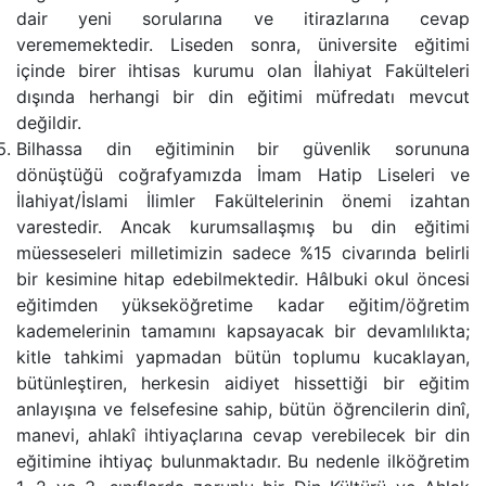
dair yeni sorularına ve itirazlarına cevap
verememektedir. Liseden sonra, üniversite eğitimi
içinde birer ihtisas kurumu olan İlahiyat Fakülteleri
dışında herhangi bir din eğitimi müfredatı mevcut
değildir.
Bilhassa din eğitiminin bir güvenlik sorununa
dönüştüğü coğrafyamızda İmam Hatip Liseleri ve
İlahiyat/İslami İlimler Fakültelerinin önemi izahtan
varestedir. Ancak kurumsallaşmış bu din eğitimi
müesseseleri milletimizin sadece %15 civarında belirli
bir kesimine hitap edebilmektedir. Hâlbuki okul öncesi
eğitimden yükseköğretime kadar eğitim/öğretim
kademelerinin tamamını kapsayacak bir devamlılıkta;
kitle tahkimi yapmadan bütün toplumu kucaklayan,
bütünleştiren, herkesin aidiyet hissettiği bir eğitim
anlayışına ve felsefesine sahip, bütün öğrencilerin dinî,
manevi, ahlakî ihtiyaçlarına cevap verebilecek bir din
eğitimine ihtiyaç bulunmaktadır. Bu nedenle ilköğretim