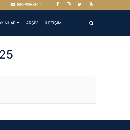
info@ide.org.tr
(CURRENT)
(CURRENT)
AYINLAR
ARŞİV
İLETİŞİM
025