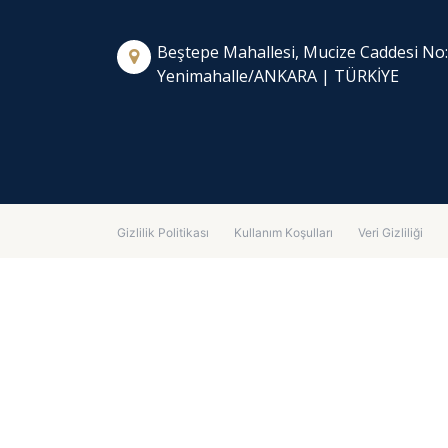
Beştepe Mahallesi, Mucize Caddesi No
Yenimahalle/ANKARA | TÜRKİYE
Gizlilik Politikası
Kullanım Koşulları
Veri Gizliliği