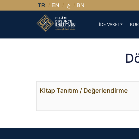
TR
EN
ع
BN
İDE VAKFI
KUR
Dö
Kitap Tanıtım / Değerlendirme