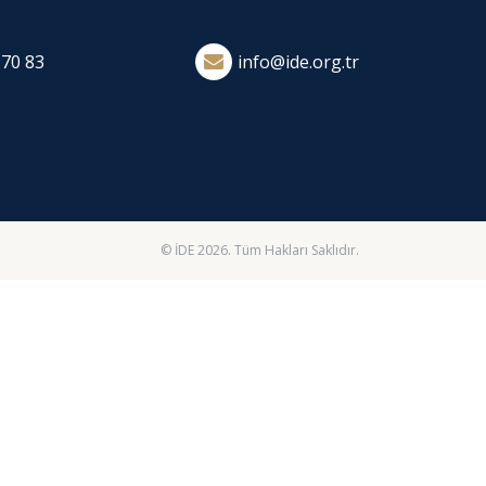
 70 83
info@ide.org.tr
© İDE 2026. Tüm Hakları Saklıdır.