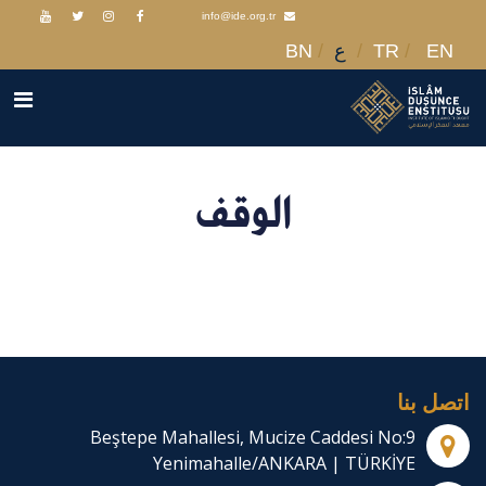
info@ide.org.tr
EN
TR
ع
BN
الوقف
اتصل بنا
Beştepe Mahallesi, Mucize Caddesi No:9
Yenimahalle/ANKARA | TÜRKİYE